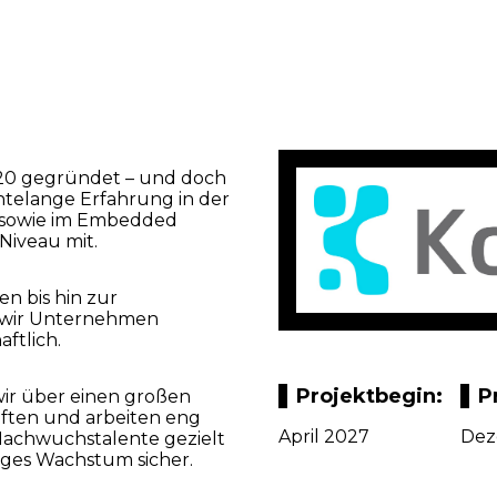
0 gegründet – und doch
ntelange Erfahrung in der
g sowie im Embedded
Niveau mit.
n bis hin zur
 wir Unternehmen
aftlich.
Projektbegin:
P
ir über einen großen
äften und arbeiten eng
April 2027
Dez
Nachwuchstalente gezielt
tiges Wachstum sicher.