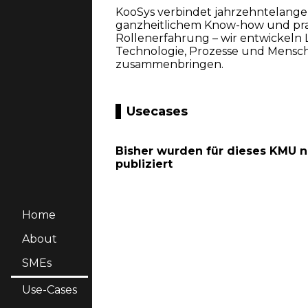
KooSys verbindet jahrzehntelange
ganzheitlichem Know-how und pra
Rollenerfahrung – wir entwickeln 
Technologie, Prozesse und Mensch
zusammenbringen.
Usecases
Bisher wurden für dieses KMU 
publiziert
Home
About
SMEs
Use-Cases