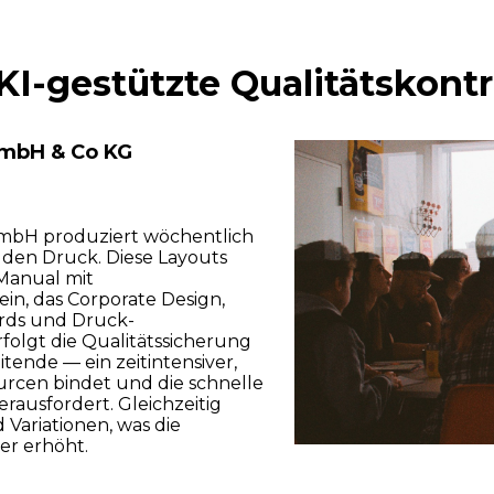
KI-gestützte Qualitätskontr
GmbH & Co KG
mbH produziert wöchentlich
r den Druck. Diese Layouts
 Manual mit
n, das Corporate Design,
rds und Druck-
erfolgt die Qualitätssicherung
tende — ein zeitintensiver,
ourcen bindet und die schnelle
erausfordert. Gleichzeitig
Variationen, was die
er erhöht.