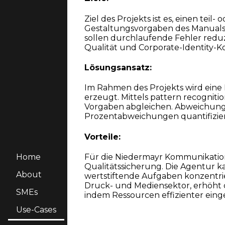
Ziel des Projekts ist es, einen teil
Gestaltungsvorgaben des Manuals d
sollen durchlaufende Fehler reduzi
Qualität und Corporate-Identity-K
Lösungsansatz:
Im Rahmen des Projekts wird eine K
erzeugt. Mittels pattern recogniti
Vorgaben abgleichen. Abweichunge
Prozentabweichungen quantifiziert
Vorteile:
Für die Niedermayr Kommunikation
Home
Qualitätssicherung. Die Agentur k
About
wertstiftende Aufgaben konzentrie
Druck- und Mediensektor, erhöht 
SMEs
indem Ressourcen effizienter eing
Use-Cases