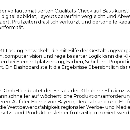
- oder vollautomatisierten Qualitäts-Check auf Basis künstl
igital abbildet, Layouts daraufhin vergleicht und Abwe
ert, Prüfzeiten drastisch verkürzt und personelle Kapa
onformität.
I-Lösung entwickelt, die mit Hilfe der Gestaltungsvorg
on, computer vision und regelbasierter Logik kann die K
n bei Elementplatzierung, Farben, Schriften, Proport
. Ein Dashboard stellt die Ergebnisse übersichtlich da
 GmbH bedeutet der Einsatz der KI höhere Effizienz, w
ann schneller auf wöchentliche Produktionsanforderung
ren. Auf der Ebene von Bayern, Deutschland und EU förd
die Wettbewerbsfähigkeit regionaler Werbe- und Medie
esetzt und Produktionsfehler frühzeitig minimiert werd